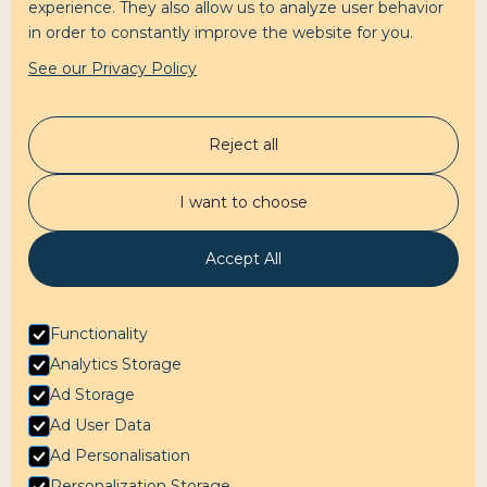
experience. They also allow us to analyze user behavior
in order to constantly improve the website for you.
See our Privacy Policy
Clara Labbé
Reject all
Accompagnement
Mon podcast
I want to choose
Test préparation
À propos
Contact
Accept All
Contactez-moi
Linkedin
Functionality
Analytics Storage
Ad Storage
Ad User Data
Ad Personalisation
Personalization Storage