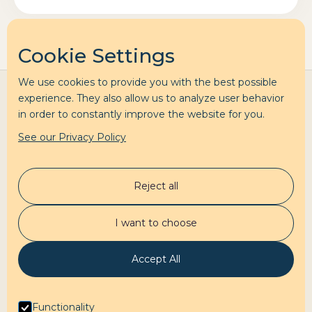
Cookie Settings
We use cookies to provide you with the best possible
experience. They also allow us to analyze user behavior
in order to constantly improve the website for you.
See our Privacy Policy
Clara Labbé
Reject all
Accompagnement
Mon podcast
I want to choose
Test préparation
À propos
Contact
Accept All
Contactez-moi
Linkedin
Functionality