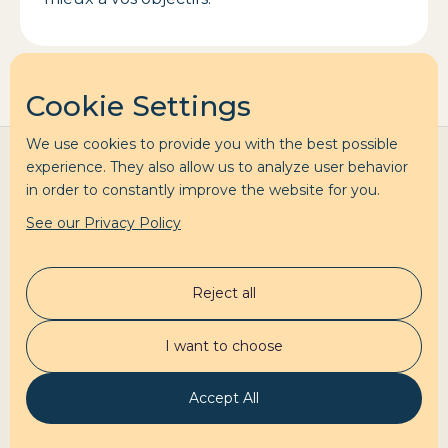
Cookie Settings
We use cookies to provide you with the best possible
experience. They also allow us to analyze user behavior
in order to constantly improve the website for you.
See our Privacy Policy
Clara Labbé
Reject all
Accompagnement
Mon podcast
I want to choose
Test préparation
À propos
Contact
Accept All
Contactez-moi
Linkedin